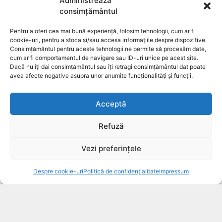
Administrează
Politica de confidentialitate
consimțământul
Pentru a oferi cea mai bună experiență, folosim tehnologii, cum ar fi
Despre cookie-uri
cookie-uri, pentru a stoca și/sau accesa informațiile despre dispozitive.
Consimțământul pentru aceste tehnologii ne permite să procesăm date,
cum ar fi comportamentul de navigare sau ID-uri unice pe acest site.
Dacă nu îți dai consimțământul sau îți retragi consimțământul dat poate
Contact
avea afecte negative asupra unor anumite funcționalități și funcții.
Acceptă
A.N.P.C.
Refuză
Identificare firma
Vezi preferințele
20.00
lei
COMANDĂ
Despre cookie-uri
Politică de confidențialitate
Impressum
Plata numerar la livrare.