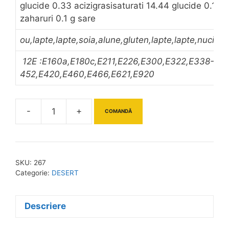
glucide 0.33 acizigrasisaturati 14.44 glucide 0.19
zaharuri 0.1 g sare
ou,lapte,lapte,soia,alune,gluten,lapte,lapte,nuci,so
12E :E160a,E180c,E211,E226,E300,E322,E338-
452,E420,E460,E466,E621,E920
-
+
COMANDĂ
Cantitate
CLATITE
CU
FINETTI
SKU:
267
300G
Categorie:
DESERT
Descriere