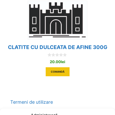
CLATITE CU DULCEATA DE AFINE 300G
0
20.00
lei
o
u
t
COMANDĂ
o
f
5
Termeni de utilizare