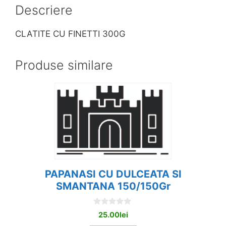
Descriere
CLATITE CU FINETTI 300G
Produse similare
PAPANASI CU DULCEATA SI
SMANTANA 150/150Gr
0
25.00
lei
o
u