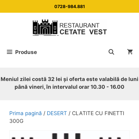
Sari
0728-984.881
la
conținut
Produse
Meniul zilei costă 32 lei și oferta este valabilă de luni
până vineri, în intervalul orar 10.30 - 16.00
Prima pagină
/
DESERT
/ CLATITE CU FINETTI
300G