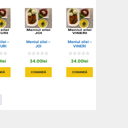
ilei –
Meniul zilei –
Meniul zilei –
URI
JOI
VINERI
0
0
0
lei
34.00
lei
34.00
lei
o
o
u
u
t
t
NDĂ
COMANDĂ
COMANDĂ
o
o
f
f
5
5