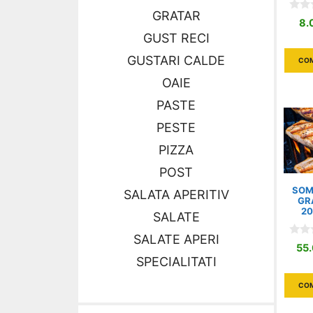
GRATAR
0
8.
o
GUST RECI
u
t
o
GUSTARI CALDE
CO
f
5
OAIE
PASTE
PESTE
PIZZA
POST
SOM
SALATA APERITIV
GR
2
SALATE
SALATE APERI
0
55
o
SPECIALITATI
u
t
o
CO
f
5