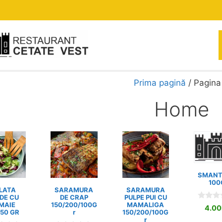
Sari
la
conținut
Prima pagină
/ Pagina
Home
SMAN
100
LATA
SARAMURA
SARAMURA
DE CU
DE CRAP
PULPE PUI CU
MAIE
150/200/100G
MAMALIGA
0
4.00
/50 GR
r
150/200/100G
o
u
r