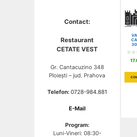
Contact:
V
Restaurant
CA
3
CETATE VEST
0
17
o
Gr. Cantacuzino 348
u
t
Ploiești – jud. Prahova
o
CO
f
5
Telefon:
0728-984.881
E-Mail
Program:
Luni-Vineri: 08:30-