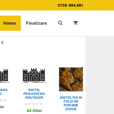
0728-984.881
Home
Finalizare
 4
TANA
SNITEL
G
PRAHOVEAN
250/150GR
SNITEL PUI IN
FULGI DE
PORUMB
lei
200GR
0
49.00
lei
o